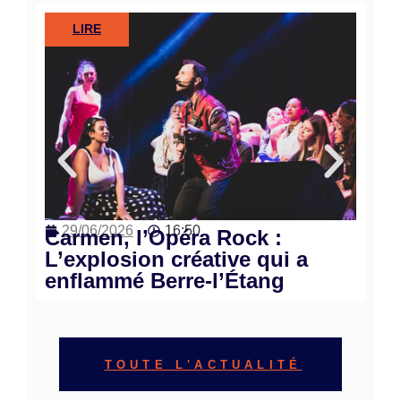
LIRE
29/06/2026
16:50
Carmen, l’Opéra Rock :
L’explosion créative qui a
enflammé Berre-l’Étang
TOUTE L'ACTUALITÉ