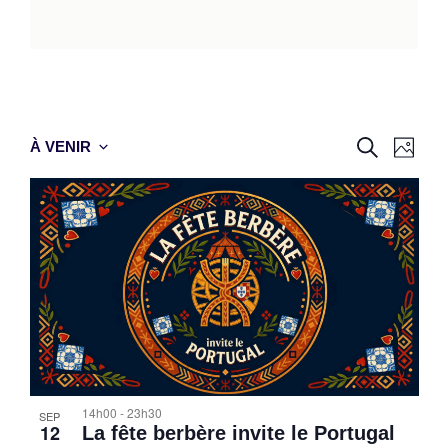
Reche
Nav
RECHERC
À VENIR
PHOT
Select
de
et
date.
vue
naviga
Év
de
vues
Évène
14h00
-
23h30
SEP
12
La fête berbère invite le Portugal