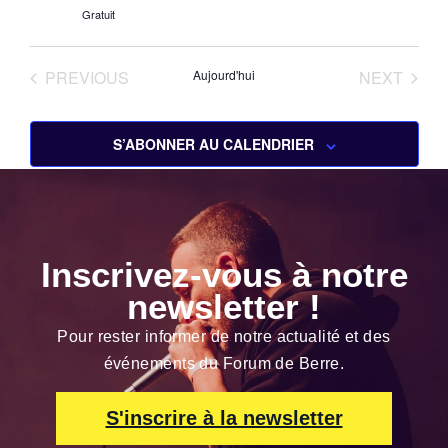
Gratuit
ÉVÈNEMENTS
ÉVÈN
PREVIOUS
Aujourd'hui
NEXT
S’ABONNER AU CALENDRIER
Inscrivez-vous à notre
newsletter !
Pour rester informer de notre actualité et des
événements du Forum de Berre.
S'inscrire à la newsletter