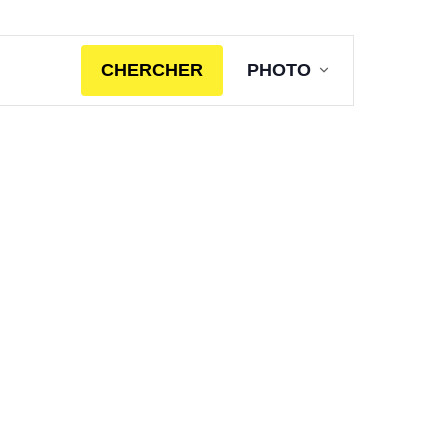
Navigation
CHERCHER
PHOTO
de
vues
Évènement