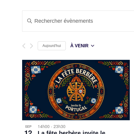
Recherche
Saisir
mot-
et
clé.
Rechercher
Évènements
navigation
par
mot-
À VENIR
Aujourd'hui
de
clé.
Select
date.
vues
Évènements
14h00
-
23h30
SEP
12
La fête berbère invite le