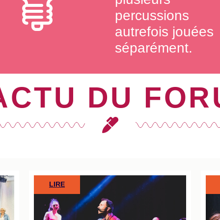
percussions
autrefois jouées
séparément.
ACTU DU FO
LIRE