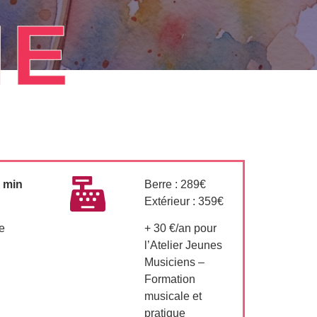
IE
0 min
Berre : 289€
Extérieur : 359€
le
+ 30 €/an pour
l’Atelier Jeunes
Musiciens –
Formation
musicale et
pratique