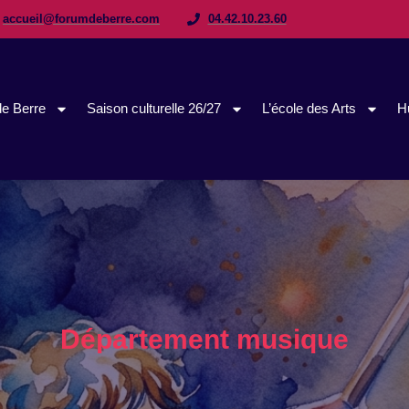
accueil@forumdeberre.com
04.42.10.23.60
e Berre
Saison culturelle 26/27
L’école des Arts
H
Département musique