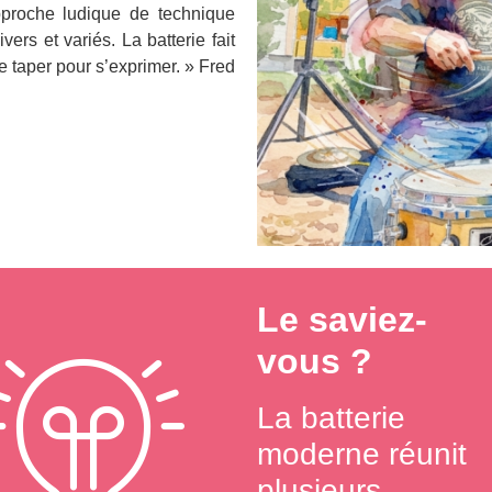
proche ludique de technique
ers et variés. La batterie fait
e taper pour s’exprimer. » Fred
Le saviez-
vous ?
La batterie
moderne réunit
plusieurs