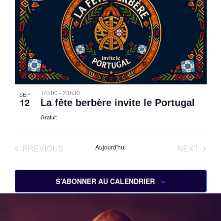
naviga
Év
de
vues
Évène
14h00
-
23h30
SEP
12
La fête berbère invite le Portugal
Gratuit
ÉVÈNEMENTS
ÉVÈN
PREVIOUS
Aujourd'hui
NEXT
S’ABONNER AU CALENDRIER