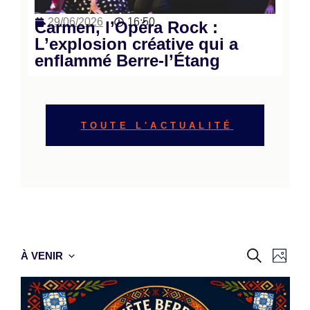
29/06/2026
16:50
Carmen, l’Opéra Rock :
L’explosion créative qui a
enflammé Berre-l’Étang
TOUTE L'ACTUALITÉ
Reche
Nav
RECHERC
À VENIR
PHOT
Select
de
et
date.
vue