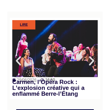
LIRE
29/06/2026
16:50
Carmen, l’Opéra Rock :
L’explosion créative qui a
enflammé Berre-l’Étang