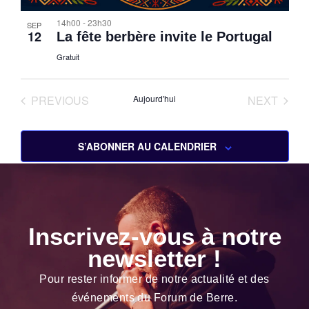
14h00
-
23h30
SEP
12
La fête berbère invite le Portugal
Gratuit
ÉVÈNEMENTS
ÉVÈN
PREVIOUS
Aujourd'hui
NEXT
S’ABONNER AU CALENDRIER
Inscrivez-vous à notre
newsletter !
Pour rester informer de notre actualité et des
événements du Forum de Berre.