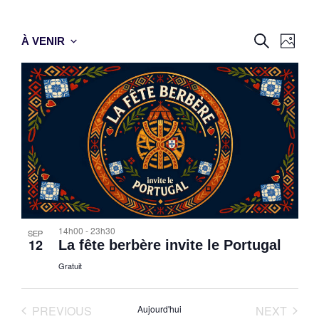
Reche
Nav
RECHERC
À VENIR
PHOT
Select
de
et
date.
vue
naviga
Év
de
vues
Évène
14h00
-
23h30
SEP
12
La fête berbère invite le Portugal
Gratuit
ÉVÈNEMENTS
ÉVÈN
PREVIOUS
Aujourd'hui
NEXT