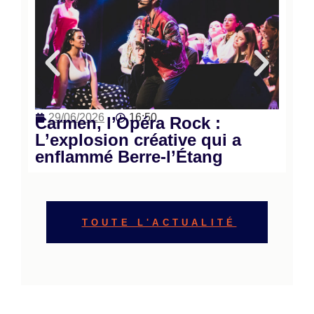
29/06/2026
16:50
Carmen, l’Opéra Rock :
L’explosion créative qui a
enflammé Berre-l’Étang
TOUTE L'ACTUALITÉ