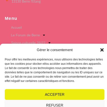
13130 Berre l'Etang
Menu
Accueil
Le Forum de Berre
Saison culturelle 26/27
Gérer le consentement
L’école des Arts
Hub Club
Pour offrir les meilleures expériences, nous utilisons des technologies telles
que les cookies pour stocker et/ou accéder aux informations des appareils.
Le fait de consentir à ces technologies nous permettra de traiter des
données telles que le comportement de navigation ou les ID uniques sur ce
site. Le fait de ne pas consentir ou de retirer son consentement peut avoir un
effet négatif sur certaines caractéristiques et fonctions.
Politique de cookies
Condition générales
Suivez-nous sur les
ACCEPTER
réseaux !
REFUSER