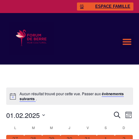
ESPACE FAMILLE
Aucun résultat trouvé pour cette vue. Passer aux
évènements
suivants
.
01.02.2025
Rech
Na
RECHERC
MOIS
Sélectionnez
de
et
une
Calendrier
L
M
M
J
V
S
D
date.
vu
0 évènement,
0 évènement,
0 évènement,
0 évènement,
0 évènement,
0 évènement,
0 évèn
27
28
29
30
31
1
2