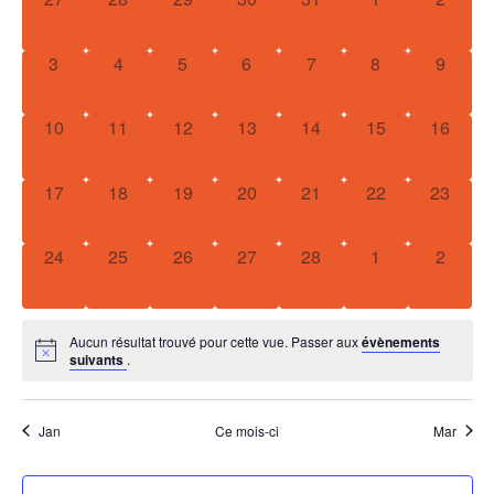
navig
de
Év
de
Évènements
0 évènement,
0 évènement,
0 évènement,
0 évènement,
0 évènement,
0 évènement,
0 évèn
3
4
5
6
7
8
9
vues
Évèn
0 évènement,
0 évènement,
0 évènement,
0 évènement,
0 évènement,
0 évènement,
0 évène
10
11
12
13
14
15
16
0 évènement,
0 évènement,
0 évènement,
0 évènement,
0 évènement,
0 évènement,
0 évène
17
18
19
20
21
22
23
0 évènement,
0 évènement,
0 évènement,
0 évènement,
0 évènement,
0 évènement,
0 évèn
24
25
26
27
28
1
2
Aucun résultat trouvé pour cette vue. Passer aux
évènements
suivants
.
Jan
Ce mois-ci
Mar