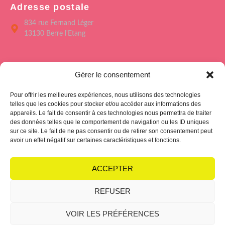
Adresse postale
834 rue Fernand Léger
13130 Berre l'Etang
Menu
Gérer le consentement
Accueil
Pour offrir les meilleures expériences, nous utilisons des technologies
Le Forum de Berre
telles que les cookies pour stocker et/ou accéder aux informations des
appareils. Le fait de consentir à ces technologies nous permettra de traiter
Saison culturelle 26/27
des données telles que le comportement de navigation ou les ID uniques
sur ce site. Le fait de ne pas consentir ou de retirer son consentement peut
L’école des Arts
avoir un effet négatif sur certaines caractéristiques et fonctions.
Hub Club
ACCEPTER
REFUSER
Politique de cookies
Condition générales
VOIR LES PRÉFÉRENCES
Suivez-nous sur les