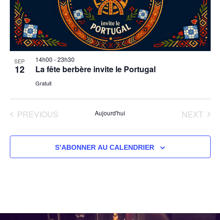
Évèn
14h00
-
23h30
SEP
12
La fête berbère invite le Portugal
Gratuit
ÉVÈNEMENTS
ÉVÈ
PREVIOUS
Aujourd'hui
NEXT
S’ABONNER AU CALENDRIER