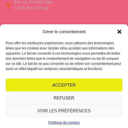
834 rue Fernand Léger
13130 Berre l'Etang
Menu
Gérer le consentement
Accueil
Pour offrir les meilleures expériences, nous utilisons des technologies
Le Forum de Berre
telles que les cookies pour stocker et/ou accéder aux informations des
appareils. Le fait de consentir à ces technologies nous permettra de traiter
Saison culturelle 26/27
des données telles que le comportement de navigation ou les ID uniques
sur ce site. Le fait de ne pas consentir ou de retirer son consentement peut
L’école des Arts
avoir un effet négatif sur certaines caractéristiques et fonctions.
Hub Club
ACCEPTER
REFUSER
Politique de cookies
Condition générales
VOIR LES PRÉFÉRENCES
Suivez-nous sur les
réseaux !
Politique de cookies