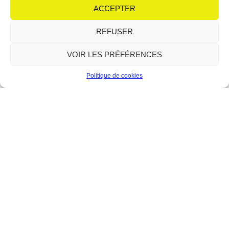
équipe de choc autour de son micro : Irène et
ACCEPTER
Lire plus
REFUSER
VOIR LES PRÉFÉRENCES
Politique de cookies
Le Forum : la relève du théâtre
en scène
12 juin 2026
Aucun commentaire
Avec le modern-jazz, l’atelier théâtre fait partie des piliers
historiques du Forum de Berre-l’Étang. Depuis sa création en 1989,