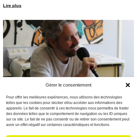
Lire plus
Gérer le consentement
Berre en Fête : Un final de
Pour offrir les meilleures expériences, nous utilisons des technologies
telles que les cookies pour stocker et/ou accéder aux informations des
saison époustouflant !
appareils. Le fait de consentir à ces technologies nous permettra de traiter
des données telles que le comportement de navigation ou les ID uniques
16 juin 2026
Aucun commentaire
sur ce site. Le fait de ne pas consentir ou de retirer son consentement peut
Écoutez le podcast Quelle magnifique façon de conclure cette
avoir un effet négatif sur certaines caractéristiques et fonctions.
saison 2025/2026 ! Pour marquer le coup, Christian a reçu une