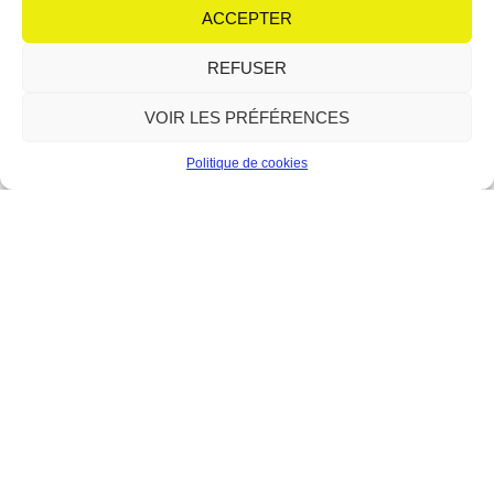
équipe de choc autour de son micro : Irène et
ACCEPTER
Lire plus
REFUSER
VOIR LES PRÉFÉRENCES
Politique de cookies
Le Forum : la relève du théâtre
en scène
12 juin 2026
Aucun commentaire
Avec le modern-jazz, l’atelier théâtre fait partie des piliers
historiques du Forum de Berre-l’Étang. Depuis sa création en 1989,