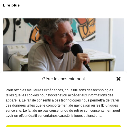
Lire plus
Gérer le consentement
Berre en Fête : Un final de
Pour offrir les meilleures expériences, nous utilisons des technologies
telles que les cookies pour stocker et/ou accéder aux informations des
saison époustouflant !
appareils. Le fait de consentir à ces technologies nous permettra de traiter
des données telles que le comportement de navigation ou les ID uniques
16 juin 2026
Aucun commentaire
sur ce site. Le fait de ne pas consentir ou de retirer son consentement peut
Écoutez le podcast Quelle magnifique façon de conclure cette
avoir un effet négatif sur certaines caractéristiques et fonctions.
saison 2025/2026 ! Pour marquer le coup, Christian a reçu une