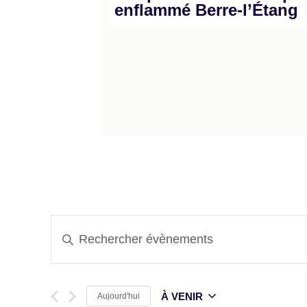
enflammé Berre-l’Étang
Recherche
Saisir
mot-
et
clé.
Rechercher
Évènements
navigation
par
mot-
À VENIR
Aujourd'hui
de
clé.