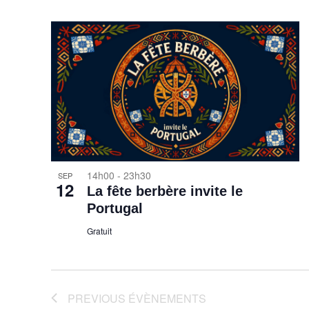
Select
date.
vues
Évènements
14h00
-
23h30
SEP
12
La fête berbère invite le
Portugal
Gratuit
PREVIOUS
ÉVÈNEMENTS