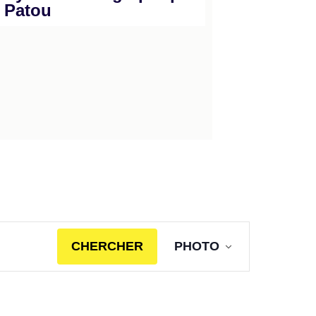
 Patou
Navigation
CHERCHER
PHOTO
de
vues
Évènement