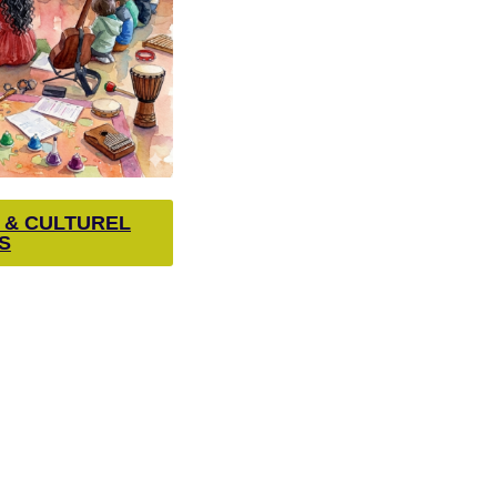
E & CULTUREL
S