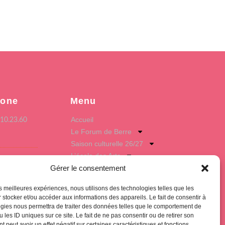
hone
Menu
Accueil
.10.23.60
Le Forum de Berre
Saison culturelle 26/27
L’école des Arts
Hub Club
Gérer le consentement
e postale
les meilleures expériences, nous utilisons des technologies telles que les
ue Fernand Léger
 stocker et/ou accéder aux informations des appareils. Le fait de consentir à
 Berre l'Etang
gies nous permettra de traiter des données telles que le comportement de
 les ID uniques sur ce site. Le fait de ne pas consentir ou de retirer son
 peut avoir un effet négatif sur certaines caractéristiques et fonctions.