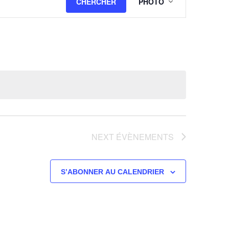
CHERCHER
PHOTO
de
vues
Évènement
NEXT
ÉVÈNEMENTS
S’ABONNER AU CALENDRIER