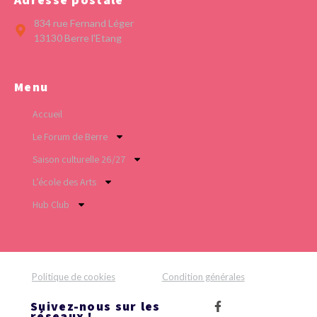
834 rue Fernand Léger
13130 Berre l'Etang
Menu
Accueil
Le Forum de Berre
Saison culturelle 26/27
L’école des Arts
Hub Club
Politique de cookies
Condition générales
Suivez-nous sur les
réseaux !