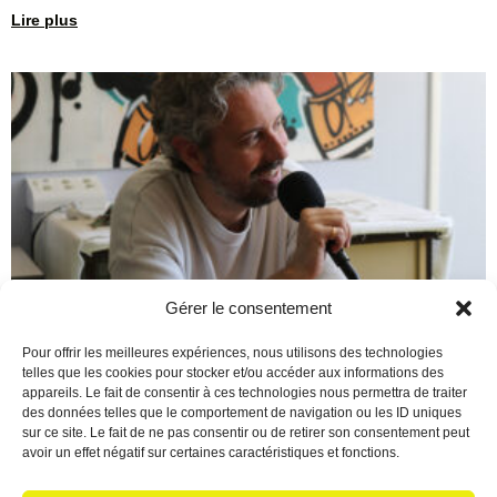
Lire plus
Gérer le consentement
Berre en Fête : Un final de
Pour offrir les meilleures expériences, nous utilisons des technologies
telles que les cookies pour stocker et/ou accéder aux informations des
saison époustouflant !
appareils. Le fait de consentir à ces technologies nous permettra de traiter
des données telles que le comportement de navigation ou les ID uniques
16 juin 2026
Aucun commentaire
sur ce site. Le fait de ne pas consentir ou de retirer son consentement peut
Écoutez le podcast Quelle magnifique façon de conclure cette
avoir un effet négatif sur certaines caractéristiques et fonctions.
saison 2025/2026 ! Pour marquer le coup, Christian a reçu une