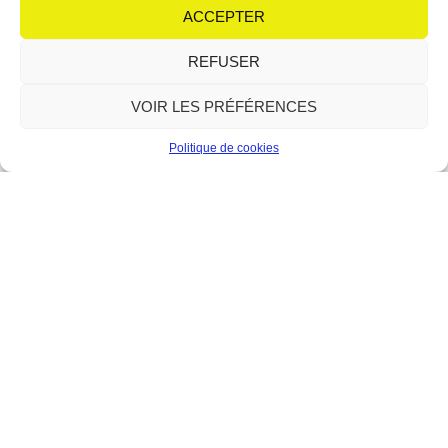
équipe de choc autour de son micro : Irène et
ACCEPTER
Lire plus
REFUSER
VOIR LES PRÉFÉRENCES
Politique de cookies
Le Forum : la relève du théâtre
en scène
12 juin 2026
Aucun commentaire
Avec le modern-jazz, l’atelier théâtre fait partie des piliers
historiques du Forum de Berre-l’Étang. Depuis sa création en 1989,