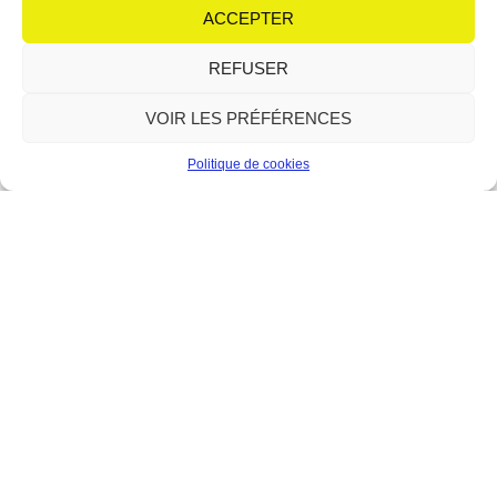
équipe de choc autour de son micro : Irène et
ACCEPTER
Lire plus
REFUSER
VOIR LES PRÉFÉRENCES
Politique de cookies
Le Forum : la relève du théâtre
en scène
12 juin 2026
Aucun commentaire
Avec le modern-jazz, l’atelier théâtre fait partie des piliers
historiques du Forum de Berre-l’Étang. Depuis sa création en 1989,