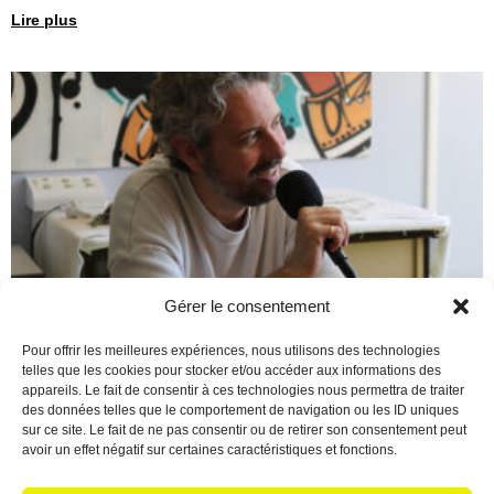
Lire plus
Gérer le consentement
Berre en Fête : Un final de
Pour offrir les meilleures expériences, nous utilisons des technologies
telles que les cookies pour stocker et/ou accéder aux informations des
saison époustouflant !
appareils. Le fait de consentir à ces technologies nous permettra de traiter
des données telles que le comportement de navigation ou les ID uniques
16 juin 2026
Aucun commentaire
sur ce site. Le fait de ne pas consentir ou de retirer son consentement peut
Écoutez le podcast Quelle magnifique façon de conclure cette
avoir un effet négatif sur certaines caractéristiques et fonctions.
saison 2025/2026 ! Pour marquer le coup, Christian a reçu une