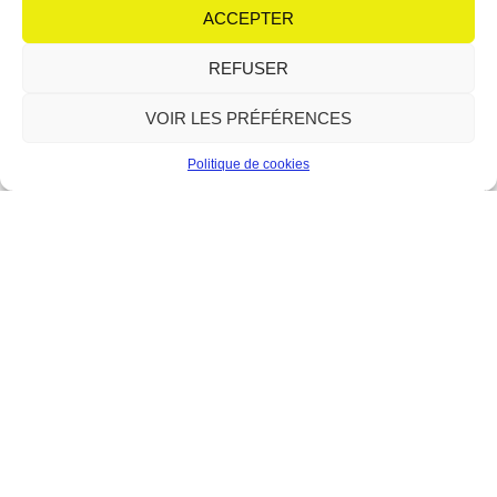
équipe de choc autour de son micro : Irène et
ACCEPTER
Lire plus
REFUSER
VOIR LES PRÉFÉRENCES
Politique de cookies
Le Forum : la relève du théâtre
en scène
12 juin 2026
Aucun commentaire
Avec le modern-jazz, l’atelier théâtre fait partie des piliers
historiques du Forum de Berre-l’Étang. Depuis sa création en 1989,