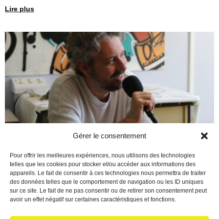
Lire plus
Gérer le consentement
Berre en Fête : Un final de
Pour offrir les meilleures expériences, nous utilisons des technologies
telles que les cookies pour stocker et/ou accéder aux informations des
saison époustouflant !
appareils. Le fait de consentir à ces technologies nous permettra de traiter
des données telles que le comportement de navigation ou les ID uniques
16 juin 2026
Aucun commentaire
sur ce site. Le fait de ne pas consentir ou de retirer son consentement peut
Écoutez le podcast Quelle magnifique façon de conclure cette
avoir un effet négatif sur certaines caractéristiques et fonctions.
saison 2025/2026 ! Pour marquer le coup, Christian a reçu une