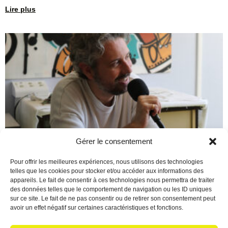
Lire plus
Gérer le consentement
Berre en Fête : Un final de
Pour offrir les meilleures expériences, nous utilisons des technologies
telles que les cookies pour stocker et/ou accéder aux informations des
saison époustouflant !
appareils. Le fait de consentir à ces technologies nous permettra de traiter
des données telles que le comportement de navigation ou les ID uniques
16 juin 2026
Aucun commentaire
sur ce site. Le fait de ne pas consentir ou de retirer son consentement peut
Écoutez le podcast Quelle magnifique façon de conclure cette
avoir un effet négatif sur certaines caractéristiques et fonctions.
saison 2025/2026 ! Pour marquer le coup, Christian a reçu une