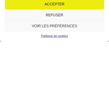
équipe de choc autour de son micro : Irène et
ACCEPTER
Lire plus
REFUSER
VOIR LES PRÉFÉRENCES
Politique de cookies
Le Forum : la relève du théâtre
en scène
12 juin 2026
Aucun commentaire
Avec le modern-jazz, l’atelier théâtre fait partie des piliers
historiques du Forum de Berre-l’Étang. Depuis sa création en 1989,