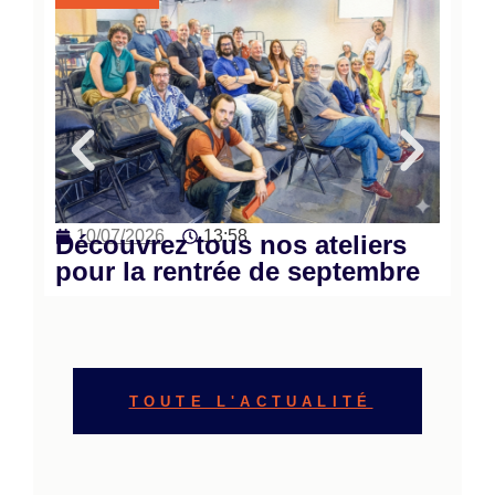
2
10/07/2026
13:58
Ca
Découvrez tous nos ateliers
L’
pour la rentrée de septembre
en
TOUTE L'ACTUALITÉ