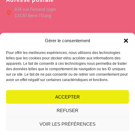
834 rue Fernand Léger
13130 Berre l'Etang
Menu
Gérer le consentement
Accueil
Pour offrir les meilleures expériences, nous utilisons des technologies
Le Forum de Berre
telles que les cookies pour stocker et/ou accéder aux informations des
appareils. Le fait de consentir à ces technologies nous permettra de traiter
Saison culturelle 26/27
des données telles que le comportement de navigation ou les ID uniques
sur ce site. Le fait de ne pas consentir ou de retirer son consentement peut
L’école des Arts
avoir un effet négatif sur certaines caractéristiques et fonctions.
Hub Club
ACCEPTER
REFUSER
Politique de cookies
Condition générales
VOIR LES PRÉFÉRENCES
Suivez-nous sur les
réseaux !