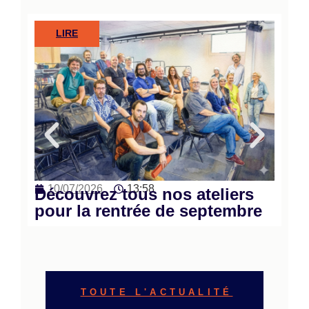
LIRE
2
10/07/2026
13:58
Ca
Découvrez tous nos ateliers
L’
pour la rentrée de septembre
en
TOUTE L'ACTUALITÉ