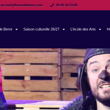
accueil@forumdeberre.com
04.42.10.23.60
e Berre
Saison culturelle 26/27
L’école des Arts
H