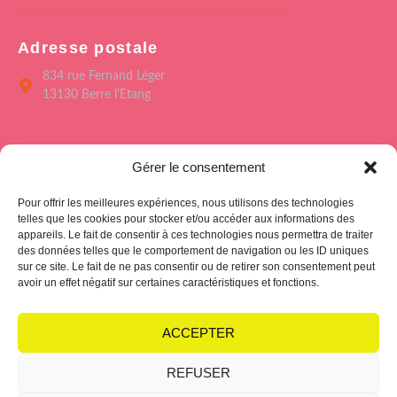
Adresse postale
834 rue Fernand Léger
13130 Berre l'Etang
Menu
Gérer le consentement
Accueil
Pour offrir les meilleures expériences, nous utilisons des technologies
Le Forum de Berre
telles que les cookies pour stocker et/ou accéder aux informations des
appareils. Le fait de consentir à ces technologies nous permettra de traiter
Saison culturelle 26/27
des données telles que le comportement de navigation ou les ID uniques
sur ce site. Le fait de ne pas consentir ou de retirer son consentement peut
L’école des Arts
avoir un effet négatif sur certaines caractéristiques et fonctions.
Hub Club
ACCEPTER
REFUSER
Politique de cookies
Condition générales