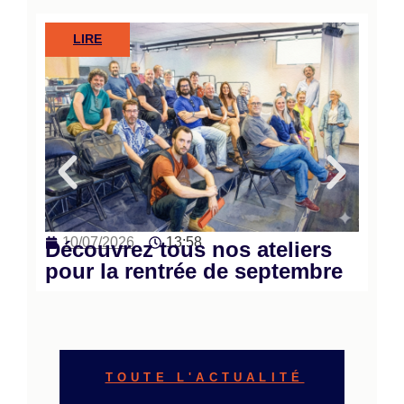
LIRE
10/07/2026
13:58
2
Découvrez tous nos ateliers
Ca
pour la rentrée de septembre
L’
en
TOUTE L'ACTUALITÉ