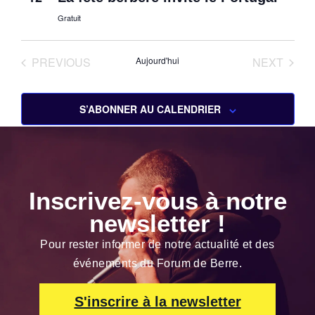
Gratuit
ÉVÈNEMENTS
ÉVÈN
PREVIOUS
Aujourd'hui
NEXT
S’ABONNER AU CALENDRIER
Inscrivez-vous à notre
newsletter !
Pour rester informer de notre actualité et des
événements du Forum de Berre.
S'inscrire à la newsletter