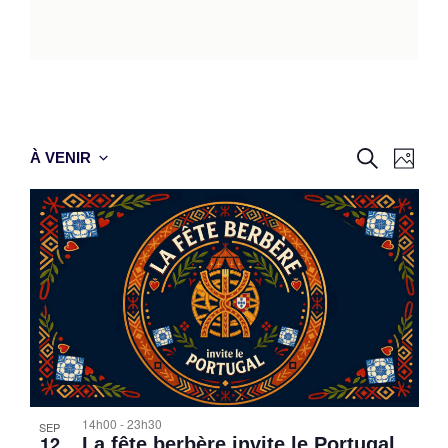
Reche
Nav
RECHERC
À VENIR
PHOT
Select
de
et
date.
vue
naviga
Év
de
vues
Évène
14h00
-
23h30
SEP
12
La fête berbère invite le Portugal