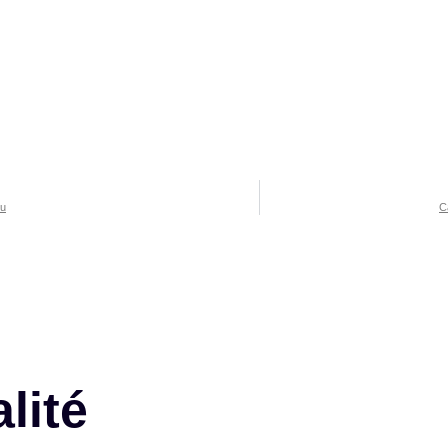
ou
C
lité