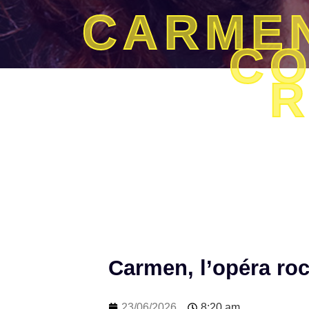
CARMEN
CO
R
Carmen, l’opéra roc
23/06/2026
8:20 am