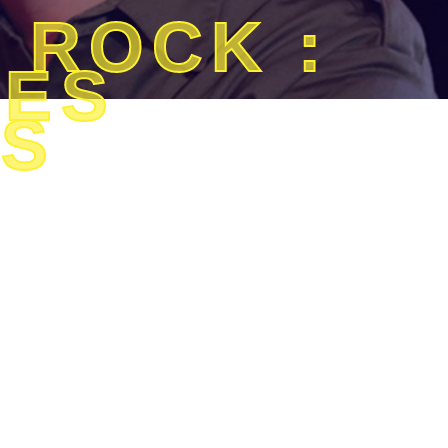
 ROCK :
DES
NS