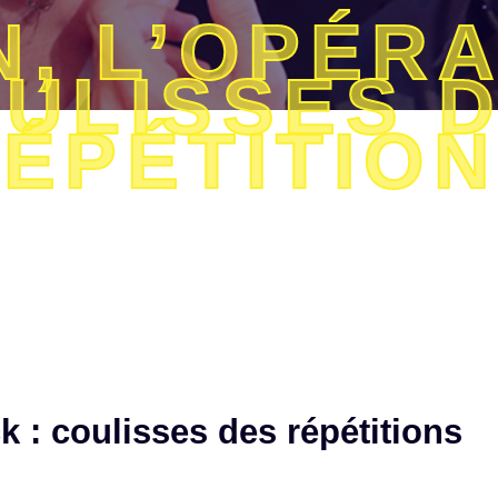
, L’OPÉRA
ULISSES 
ÉPÉTITIO
k : coulisses des répétitions