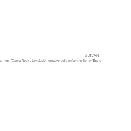
SUIVANT
armen, l’Opéra Rock : L’explosion créative qui a enflammé Berre-l’Étang