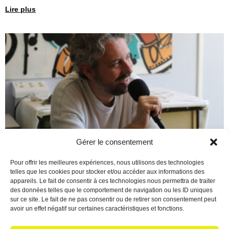
Lire plus
Gérer le consentement
Berre en Fête : Un final de
Pour offrir les meilleures expériences, nous utilisons des technologies
telles que les cookies pour stocker et/ou accéder aux informations des
saison époustouflant !
appareils. Le fait de consentir à ces technologies nous permettra de traiter
des données telles que le comportement de navigation ou les ID uniques
16 juin 2026
Aucun commentaire
sur ce site. Le fait de ne pas consentir ou de retirer son consentement peut
Écoutez le podcast Quelle magnifique façon de conclure cette
avoir un effet négatif sur certaines caractéristiques et fonctions.
saison 2025/2026 ! Pour marquer le coup, Christian a reçu une