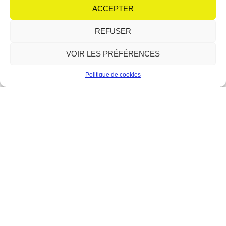
équipe de choc autour de son micro : Irène et
ACCEPTER
Lire plus
REFUSER
VOIR LES PRÉFÉRENCES
Politique de cookies
Le Forum : la relève du théâtre
en scène
12 juin 2026
Aucun commentaire
Avec le modern-jazz, l’atelier théâtre fait partie des piliers
historiques du Forum de Berre-l’Étang. Depuis sa création en 1989,