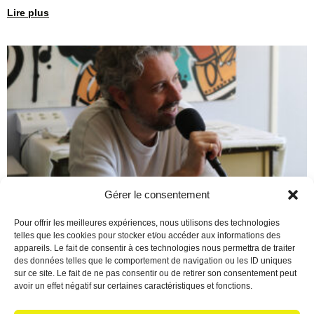
Lire plus
Gérer le consentement
Berre en Fête : Un final de
Pour offrir les meilleures expériences, nous utilisons des technologies
telles que les cookies pour stocker et/ou accéder aux informations des
saison époustouflant !
appareils. Le fait de consentir à ces technologies nous permettra de traiter
des données telles que le comportement de navigation ou les ID uniques
16 juin 2026
Aucun commentaire
sur ce site. Le fait de ne pas consentir ou de retirer son consentement peut
Écoutez le podcast Quelle magnifique façon de conclure cette
avoir un effet négatif sur certaines caractéristiques et fonctions.
saison 2025/2026 ! Pour marquer le coup, Christian a reçu une