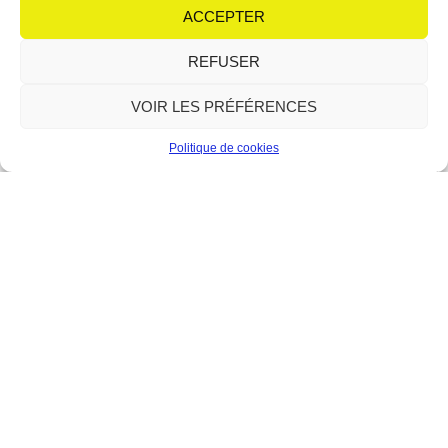
équipe de choc autour de son micro : Irène et
ACCEPTER
Lire plus
REFUSER
VOIR LES PRÉFÉRENCES
Politique de cookies
Le Forum : la relève du théâtre
en scène
12 juin 2026
Aucun commentaire
Avec le modern-jazz, l’atelier théâtre fait partie des piliers
historiques du Forum de Berre-l’Étang. Depuis sa création en 1989,