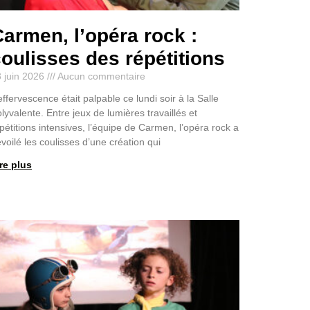
armen, l’opéra rock :
oulisses des répétitions
 juin 2026
Aucun commentaire
effervescence était palpable ce lundi soir à la Salle
lyvalente. Entre jeux de lumières travaillés et
pétitions intensives, l’équipe de Carmen, l’opéra rock a
voilé les coulisses d’une création qui
re plus