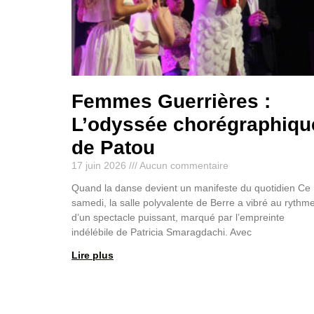
Femmes Guerrières :
L’odyssée chorégraphiqu
de Patou
17 juin 2026
Aucun commentaire
Quand la danse devient un manifeste du quotidien Ce
samedi, la salle polyvalente de Berre a vibré au rythm
d’un spectacle puissant, marqué par l’empreinte
indélébile de Patricia Smaragdachi. Avec
Lire plus