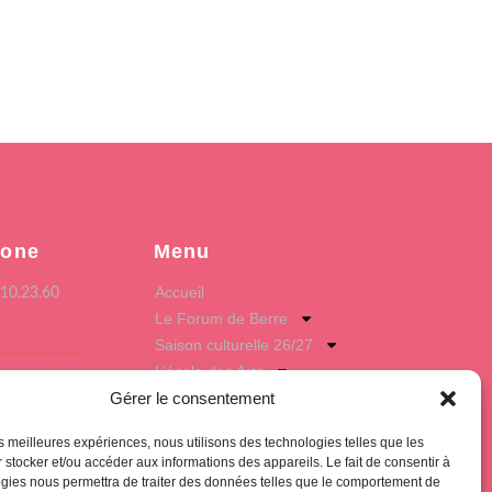
hone
Menu
Accueil
.10.23.60
Le Forum de Berre
Saison culturelle 26/27
L’école des Arts
Hub Club
Gérer le consentement
e postale
les meilleures expériences, nous utilisons des technologies telles que les
ue Fernand Léger
 stocker et/ou accéder aux informations des appareils. Le fait de consentir à
 Berre l'Etang
gies nous permettra de traiter des données telles que le comportement de