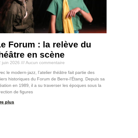
e Forum : la relève du
héâtre en scène
 juin 2026
Aucun commentaire
ec le modern-jazz, l’atelier théâtre fait partie des
liers historiques du Forum de Berre-l’Étang. Depuis sa
éation en 1989, il a su traverser les époques sous la
rection de figures
re plus