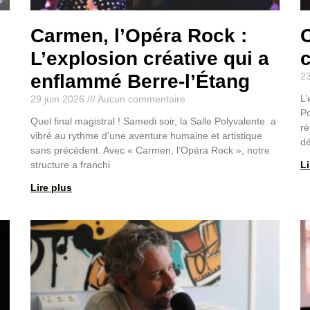
Carmen, l’Opéra Rock :
C
e
L’explosion créative qui a
c
enflammé Berre-l’Étang
23
L’
29 juin 2026
Aucun commentaire
Po
Quel final magistral ! Samedi soir, la Salle Polyvalente a
ré
vibré au rythme d’une aventure humaine et artistique
dé
sans précédent. Avec « Carmen, l’Opéra Rock », notre
structure a franchi
Li
Lire plus