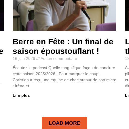
Berre en Fête : Un final de
L
e
saison époustouflant !
t
16 juin 2026
Aucun commentaire
12
Écoutez le podcast Quelle magnifique façon de conclure
Av
cette saison 2025/2026 ! Pour marquer le coup,
pi
Christian a reçu une équipe de choc autour de son micro
cr
e
: Irène et
di
Lire plus
Li
LOAD MORE