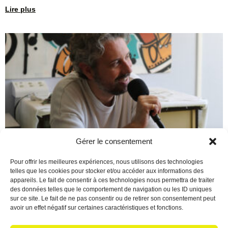
Lire plus
Gérer le consentement
Berre en Fête : Un final de
Pour offrir les meilleures expériences, nous utilisons des technologies
telles que les cookies pour stocker et/ou accéder aux informations des
saison époustouflant !
appareils. Le fait de consentir à ces technologies nous permettra de traiter
des données telles que le comportement de navigation ou les ID uniques
16 juin 2026
Aucun commentaire
sur ce site. Le fait de ne pas consentir ou de retirer son consentement peut
Écoutez le podcast Quelle magnifique façon de conclure cette
avoir un effet négatif sur certaines caractéristiques et fonctions.
saison 2025/2026 ! Pour marquer le coup, Christian a reçu une