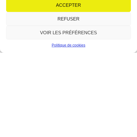
équipe de choc autour de son micro : Irène et
ACCEPTER
Lire plus
REFUSER
VOIR LES PRÉFÉRENCES
Politique de cookies
Le Forum : la relève du théâtre
en scène
12 juin 2026
Aucun commentaire
Avec le modern-jazz, l’atelier théâtre fait partie des piliers
historiques du Forum de Berre-l’Étang. Depuis sa création en 1989,