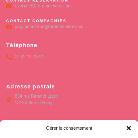
CONTACT RÉSERVATION
rp.accueil@forumdeberre.com
CONTACT COMPAGNIES
programmation@forumdeberre.com
Téléphone
04.42.10.23.60
Adresse postale
834 rue Fernand Léger
13130 Berre l'Etang
Menu
Gérer le consentement
Accueil