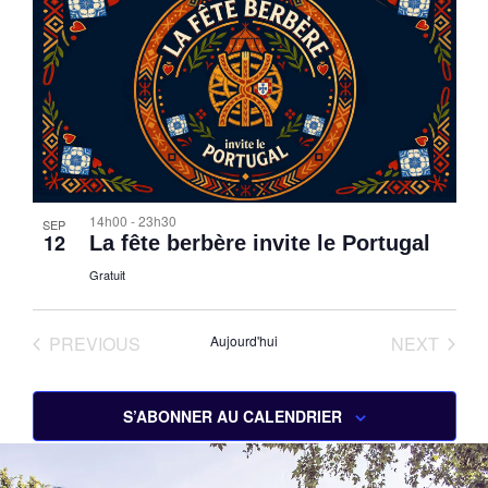
vue
naviga
Év
de
vues
Évène
14h00
-
23h30
SEP
12
La fête berbère invite le Portugal
Gratuit
ÉVÈNEMENTS
ÉVÈN
PREVIOUS
Aujourd'hui
NEXT
S’ABONNER AU CALENDRIER