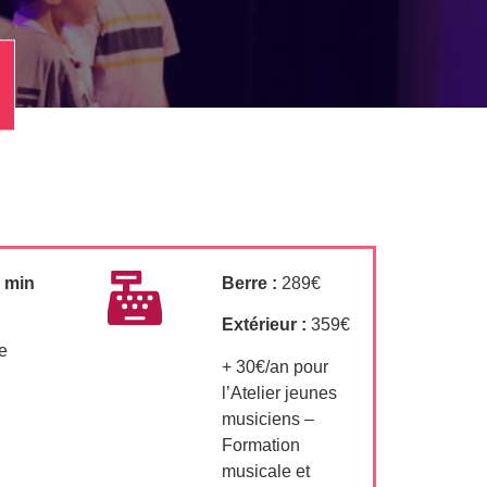
N
0 min
Berre :
289€
Extérieur :
359€
le
+ 30€/an pour
l’Atelier jeunes
musiciens –
Formation
musicale et