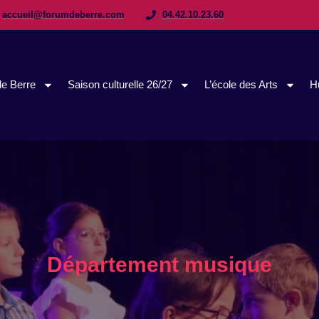
accueil@forumdeberre.com
04.42.10.23.60
e Berre
Saison culturelle 26/27
L’école des Arts
H
Département musique