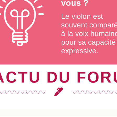
vous ?
Le violon est
souvent compar
à la voix humain
pour sa capacité
expressive.
ACTU DU FO