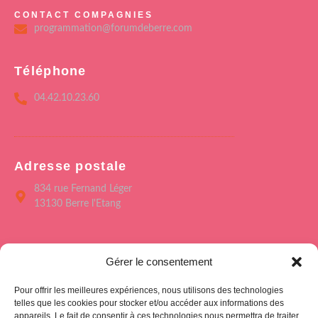
CONTACT COMPAGNIES
programmation@forumdeberre.com
Téléphone
04.42.10.23.60
Adresse postale
834 rue Fernand Léger
13130 Berre l'Etang
Menu
Gérer le consentement
Accueil
Pour offrir les meilleures expériences, nous utilisons des technologies
Le Forum de Berre
telles que les cookies pour stocker et/ou accéder aux informations des
appareils. Le fait de consentir à ces technologies nous permettra de traiter