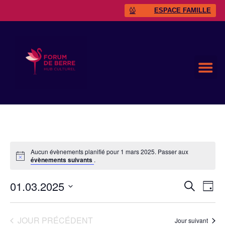
ESPACE FAMILLE
Aucun évènements planifié pour 1 mars 2025. Passer aux
évènements suivants
.
01.03.2025
Rech
Na
RECHERC
JOUR
Sélectionnez
de
et
une
date.
vu
JOUR PRÉCÉDENT
Jour suivant