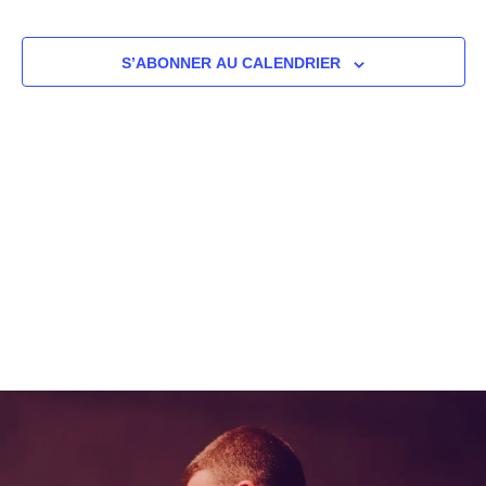
navig
Év
de
S’ABONNER AU CALENDRIER
vues
Évèn