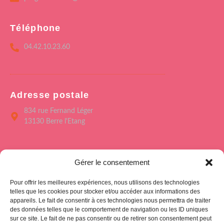
Téléphone
04.42.10.23.60
Adresse postale
834 rue Fernand Léger
13130 Berre l'Etang
Menu
Gérer le consentement
Accueil
Pour offrir les meilleures expériences, nous utilisons des technologies
Le Forum de Berre
telles que les cookies pour stocker et/ou accéder aux informations des
appareils. Le fait de consentir à ces technologies nous permettra de traiter
Saison culturelle 26/27
des données telles que le comportement de navigation ou les ID uniques
sur ce site. Le fait de ne pas consentir ou de retirer son consentement peut
L’école des Arts