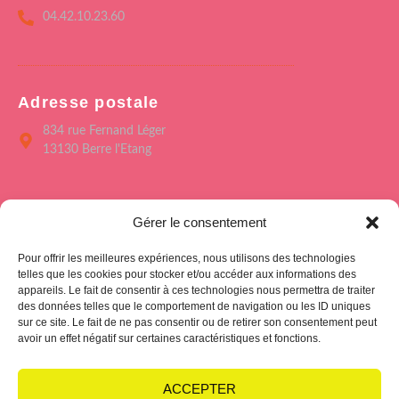
04.42.10.23.60
Adresse postale
834 rue Fernand Léger
13130 Berre l'Etang
Menu
Gérer le consentement
Accueil
Pour offrir les meilleures expériences, nous utilisons des technologies
Le Forum de Berre
telles que les cookies pour stocker et/ou accéder aux informations des
appareils. Le fait de consentir à ces technologies nous permettra de traiter
Saison culturelle 26/27
des données telles que le comportement de navigation ou les ID uniques
sur ce site. Le fait de ne pas consentir ou de retirer son consentement peut
L’école des Arts
avoir un effet négatif sur certaines caractéristiques et fonctions.
Hub Club
ACCEPTER