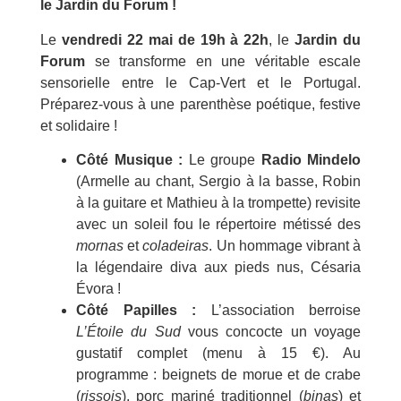
le Jardin du Forum !
Le
vendredi 22 mai de 19h à 22h
, le
Jardin du
Forum
se transforme en une véritable escale
sensorielle entre le Cap-Vert et le Portugal.
Préparez-vous à une parenthèse poétique, festive
et solidaire !
Côté Musique :
Le groupe
Radio Mindelo
(Armelle au chant, Sergio à la basse, Robin
à la guitare et Mathieu à la trompette) revisite
avec un soleil fou le répertoire métissé des
mornas
et
coladeiras
. Un hommage vibrant à
la légendaire diva aux pieds nus, Césaria
Évora !
Côté Papilles :
L’association berroise
L’Étoile du Sud
vous concocte un voyage
gustatif complet (menu à 15 €). Au
programme : beignets de morue et de crabe
(
rissois
), porc mariné traditionnel (
binas
) et