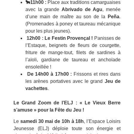
🐂
11h00 :
Place aux traditions camarguaises
avec la grande
Abrivado de Agu
, menée
d’une main de maître au son de la
Peña
.
(Promenades à poney et taureau mécanique
pour les plus jeunes).
️ 12h00 : Le Festin Provençal !
Panisses de
l’Estaque, beignets de fleurs de courgette,
friture de mange-tout, filets de sardines à
l’aïoli, gardiane de taureau et anchoïade
ensoleillée !
️ De 14h00 à 17h00 :
Frissons et rires dans
les arènes portatives avec le grand
Jeu de
vachettes
.
Le Grand Zoom de l’ELJ : « Le Vieux Berre
s’amuse » pour la Fête du Jeu !
Le
samedi 30 mai de 10h à 18h
, l’Espace Loisirs
Jeunesse (ELJ) déploie toute son énergie et